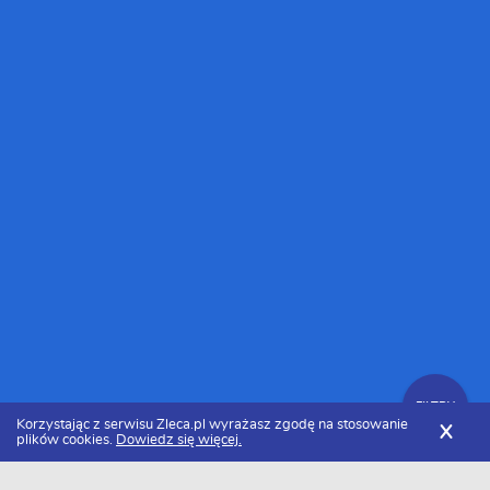
FILTRY
Korzystając z serwisu Zleca.pl wyrażasz zgodę na stosowanie
X
plików cookies.
Dowiedz się więcej.
Zleca.pl
Tłumacze
Zlecenia na tłumaczenie