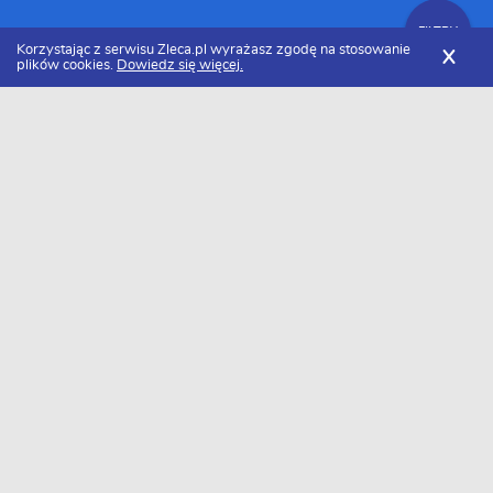
FILTRY
Korzystając z serwisu Zleca.pl wyrażasz zgodę na stosowanie
X
plików cookies.
Dowiedz się więcej.
Zleca.pl
Doradcy prawni
Zlecenia dla doradców prawnych
FILTRY
Data dodania
Aktualne zlecenia z kategorii Zlecenia dla
doradców prawnych
Szukasz wykonawcy w tej kategorii?
Dodaj darmowe zlecenie
i otrzymaj oferty.
→
Dodaj zlecenie
0 ofert - bądź pierwszy