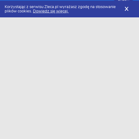
FILTRY
Korzystając z serwisu Zleca.pl wyrażasz zgodę na stosowanie
X
plików cookies.
Dowiedz się więcej.
Zleca.pl
Małopolskie
Kraków
Zlecę malowanie
FILTRY
Data dodania
Zlecę malowanie - lista zleceń z Krakowa
Baza aktualnych zleceń - zlecę malowanie z Krakowa. W naszej
bazie znajduje się 20 ogłoszeń. Zapoznaj się z ofertami zleceń
zlecę malowanie i wybierz te najlepsze. Jeśli jesteś wykonawcą i
szukasz zleceń zlecę malowanie w Krakowie załóż profil i daj się
znaleźć zleceniodawcom.
Zlecę malowanie
mieszkania