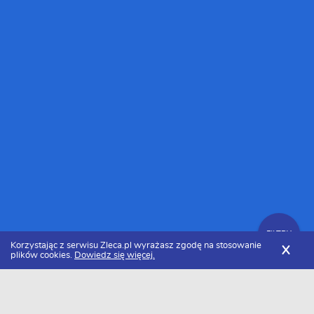
FILTRY
Korzystając z serwisu Zleca.pl wyrażasz zgodę na stosowanie
X
plików cookies.
Dowiedz się więcej.
Zleca.pl
Zlecę tłumaczenie