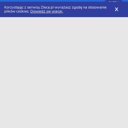
FILTRY
Korzystając z serwisu Zleca.pl wyrażasz zgodę na stosowanie
X
plików cookies.
Dowiedz się więcej.
Zleca.pl
Cennik usług malarskich
Malowanie elewacji
FILTRY
Ile kosztuje malowanie elewacji w 2026
roku?
Za malowanie elewacji zapłacimy około 37 zł/m2. Należy pamiętać,
że cena może się różnić w zależności od rejonu. Minimalna kwota
jaką będziemy musieli zapłacić to około 28 zł/m2, a maksymalna 46
zł/m2.
Chcesz poznać dokładną cenę u siebie?