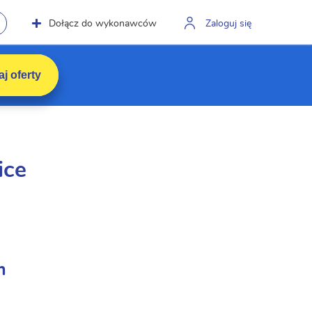
Dołącz do wykonawców
Zaloguj się
j oferty
ice
m