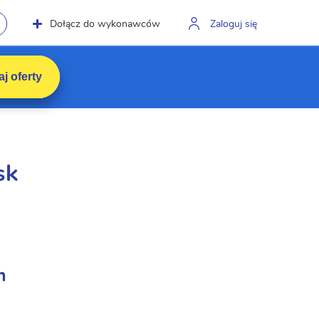
Dołącz do wykonawców
Zaloguj się
j oferty
sk
m