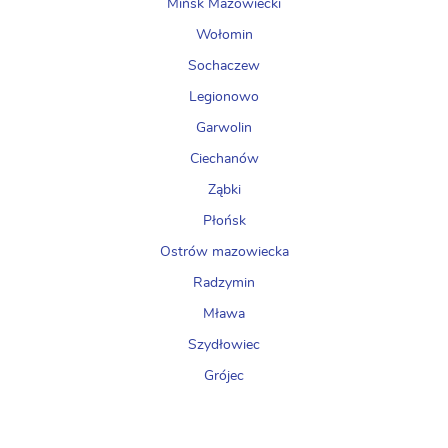
Mińsk Mazowiecki
Wołomin
Sochaczew
Legionowo
Garwolin
Ciechanów
Ząbki
Płońsk
Ostrów mazowiecka
Radzymin
Mława
Szydłowiec
Grójec