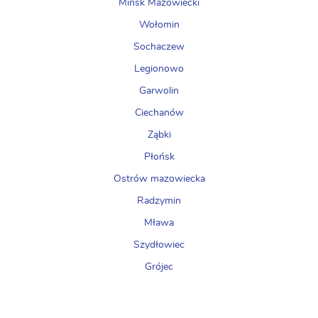
Mińsk Mazowiecki
Wołomin
Sochaczew
Legionowo
Garwolin
Ciechanów
Ząbki
Płońsk
Ostrów mazowiecka
Radzymin
Mława
Szydłowiec
Grójec