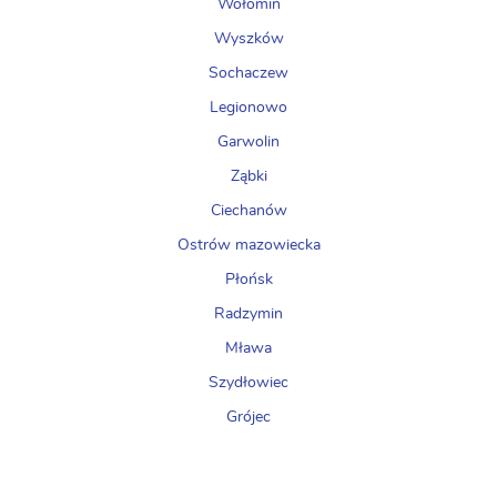
Wołomin
Wyszków
Sochaczew
Legionowo
Garwolin
Ząbki
Ciechanów
Ostrów mazowiecka
Płońsk
Radzymin
Mława
Szydłowiec
Grójec