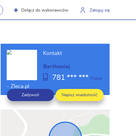
Dołącz do wykonawców
Zaloguj się
Kontakt
Bartłomiej
781 *** ***
Pokaż
Zadzwoń
Napisz wiadomość