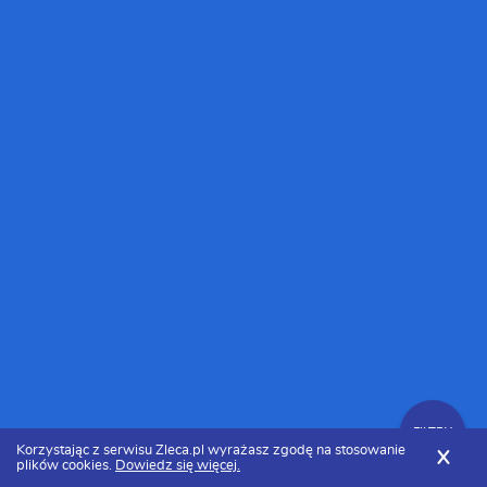
FILTRY
Korzystając z serwisu Zleca.pl wyrażasz zgodę na stosowanie
X
plików cookies.
Dowiedz się więcej.