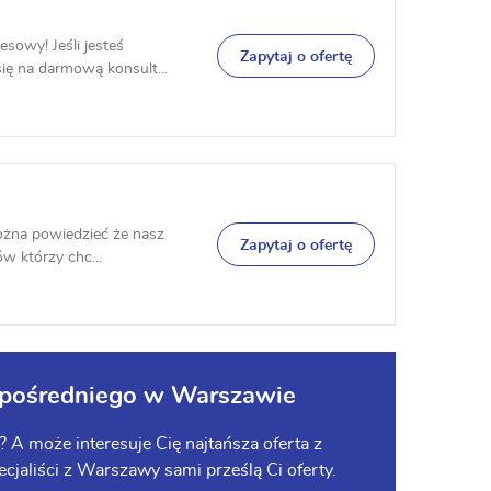
sowy! Jeśli jesteś
Zapytaj o ofertę
ię na darmową konsult...
Można powiedzieć że nasz
Zapytaj o ofertę
ów którzy chc...
zpośredniego w Warszawie
A może interesuje Cię najtańsza oferta z
cjaliści z Warszawy sami prześlą Ci oferty.