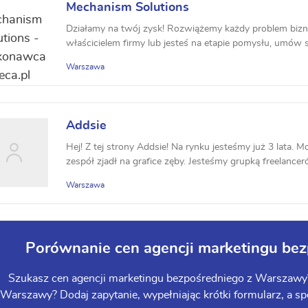
Mechanism Solutions
Działamy na twój zysk! Rozwiążemy każdy problem bizne
właścicielem firmy lub jesteś na etapie pomysłu, umów s
Warszawa
Addsie
Hej! Z tej strony Addsie! Na rynku jesteśmy już 3 lata. 
zespół zjadł na grafice zęby. Jesteśmy grupką freelancer
Warszawa
Porównanie cen agencji marketingu be
Szukasz cen agencji marketingu bezpośredniego z Warszawy? 
Warszawy? Dodaj zapytanie, wypełniając krótki formularz, a spe