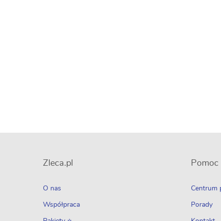
Zleca.pl
Pomoc
O nas
Centrum
Współpraca
Porady