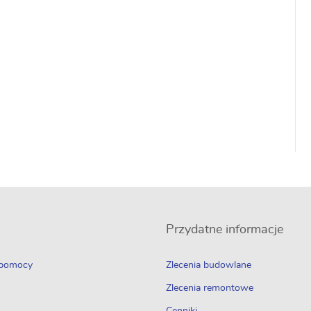
Przydatne informacje
 pomocy
Zlecenia budowlane
Zlecenia remontowe