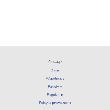
Zleca.pl
O nas
Współpraca
Pakiety ⭐
Regulamin
Polityka prywatności