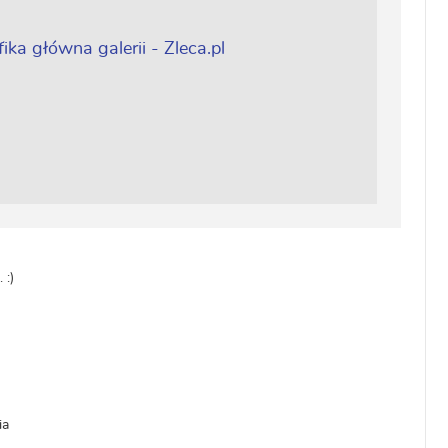
 :)
ia