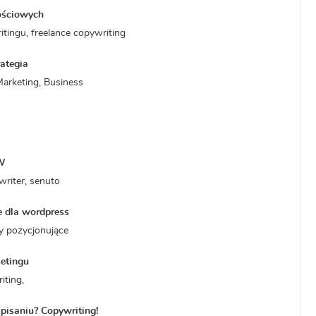
ościowych
ingu, freelance copywriting
ategia
Marketing, Business
WW
riter, senuto
 dla wordpress
ty pozycjonujące
ketingu
iting,
 pisaniu? Copywriting!