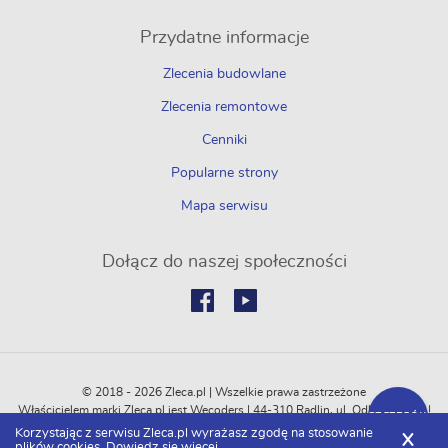
Przydatne informacje
Zlecenia budowlane
Zlecenia remontowe
Cenniki
Popularne strony
Mapa serwisu
Dołącz do naszej społeczności
© 2018 - 2026 Zleca.pl | Wszelkie prawa zastrzeżone
Właścicielem marki Zleca.pl jest Wecoders | 44-310 Radlin, ul. Odległa 114C |
SZCZEGÓŁY
REGON: 364774751 | NIP: 6472500747
Korzystając z serwisu Zleca.pl wyrażasz zgodę na stosowanie
X
plików cookies.
Dowiedz się więcej.