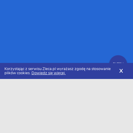
FILTRY
Korzystając z serwisu Zleca.pl wyrażasz zgodę na stosowanie
X
plików cookies.
Dowiedz się więcej.
Zleca.pl
Pomorskie
Gdańsk
Montażyści drzwi
FILTRY
Montażyści drzwi Gdańsk - Ranking 2026