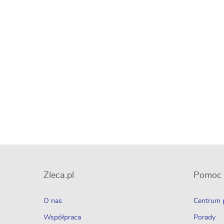
Zleca.pl
Pomoc
O nas
Centrum
Współpraca
Porady