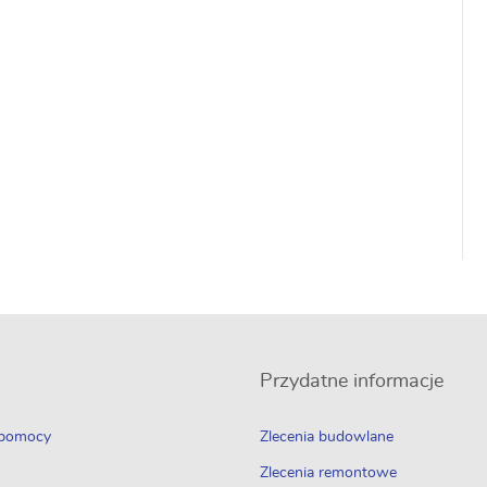
Przydatne informacje
 pomocy
Zlecenia budowlane
Zlecenia remontowe