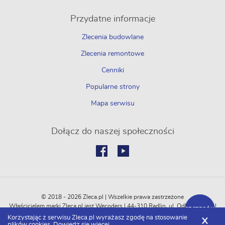
Przydatne informacje
Zlecenia budowlane
Zlecenia remontowe
Cenniki
Popularne strony
Mapa serwisu
Dołącz do naszej społeczności
© 2018 - 2026 Zleca.pl | Wszelkie prawa zastrzeżone
Właścicielem marki Zleca.pl jest Wecoders | 44-310 Radlin, ul. Odległa 114C |
SZCZEGÓŁY
REGON: 364774751 | NIP: 6472500747
Korzystając z serwisu Zleca.pl wyrażasz zgodę na stosowanie
X
plików cookies.
Dowiedz się więcej.