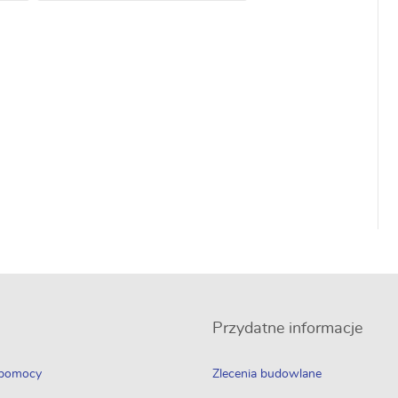
Przydatne informacje
 pomocy
Zlecenia budowlane