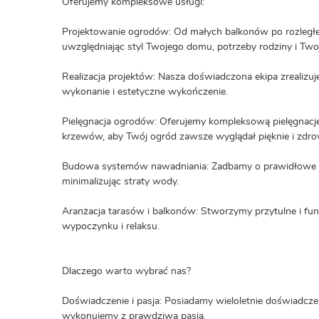
Oferujemy kompleksowe usługi:
Projektowanie ogrodów: Od małych balkonów po rozległe 
uwzględniając styl Twojego domu, potrzeby rodziny i Twoj
Realizacja projektów: Nasza doświadczona ekipa zrealizuj
wykonanie i estetyczne wykończenie.
Pielęgnacja ogrodów: Oferujemy kompleksową pielęgnację,
krzewów, aby Twój ogród zawsze wyglądał pięknie i zdro
Budowa systemów nawadniania: Zadbamy o prawidłowe na
minimalizując straty wody.
Aranżacja tarasów i balkonów: Stworzymy przytulne i fun
wypoczynku i relaksu.
Dlaczego warto wybrać nas?
Doświadczenie i pasja: Posiadamy wieloletnie doświadczen
wykonujemy z prawdziwą pasją.