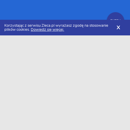
FILTRY
Korzystając z serwisu Zleca.pl wyrażasz zgodę na stosowanie
X
plików cookies.
Dowiedz się więcej.
Zleca.pl
Śląskie
Gliwice
Ogrodnicy
FILTRY
Ogrodnik Gliwice - Ranking 2026
Dołączyło do nas już 11 ogrodników z miasta Gliwice. Wybierz
spośród profili kandydatów najlepszego wykonawcę. Oto ranking
najlepszego ogrodnika z miasta Gliwice w 2026 roku.
Anna Kaleta