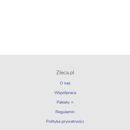
Zleca.pl
O nas
Współpraca
Pakiety ⭐
Regulamin
Polityka prywatności