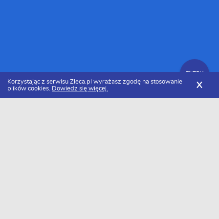
FILTRY
Korzystając z serwisu Zleca.pl wyrażasz zgodę na stosowanie
X
plików cookies.
Dowiedz się więcej.
Zleca.pl
Śląskie
Gliwice
Ogrodnicy
Zlecenia ogrodnicze
FILTRY
Data dodania
Aktualne zlecenia z kategorii Zlecenia
ogrodnicze Gliwice
Szukasz wykonawcy w tej kategorii?