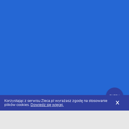
FILTRY
Korzystając z serwisu Zleca.pl wyrażasz zgodę na stosowanie
X
plików cookies.
Dowiedz się więcej.
Zleca.pl
Mazowieckie
Radom
Ogrodnicy
Zlecenia ogrodnicze