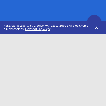
FILTRY
Korzystając z serwisu Zleca.pl wyrażasz zgodę na stosowanie
X
plików cookies.
Dowiedz się więcej.
Zleca.pl
Mazowieckie
Radom
Ogrodnicy
FILTRY
Ogrodnik Radom - Ranking 2026
Dołączyło do nas już 11 ogrodników z Radomia. Wybierz spośród
profili kandydatów najlepszego wykonawcę. Oto ranking
najlepszego ogrodnika z Radomia w 2026 roku.
H&S Garden Care