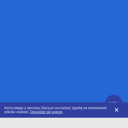
FILTRY
Korzystając z serwisu Zleca.pl wyrażasz zgodę na stosowanie
X
plików cookies.
Dowiedz się więcej.
Zleca.pl
Podlaskie
Białystok
Ogrodnicy