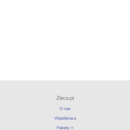
Zleca.pl
O nas
Współpraca
Pakiety ⭐