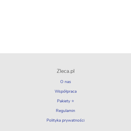
Zleca.pl
O nas
Współpraca
Pakiety ⭐
Regulamin
Polityka prywatności