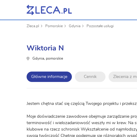
Zleca.pl
Pomorskie
Gdynia
Pozostałe usługi
Wiktoria N
Gdynia, pomorskie
Główne informacje
Cennik
Zlecenia z 
Jestem chętna stać się częścią Twojego projektu i przeksz
Moje doświadczenie zawodowe obejmuje zarządzanie proj
terminowość i wielozadaniowość weszły mi w krew. Na sw
klubowe na rzecz schronisk Wykształcenie od najmłodszych
swoją twórczość Chętnie podejmuje się różnorakich współ