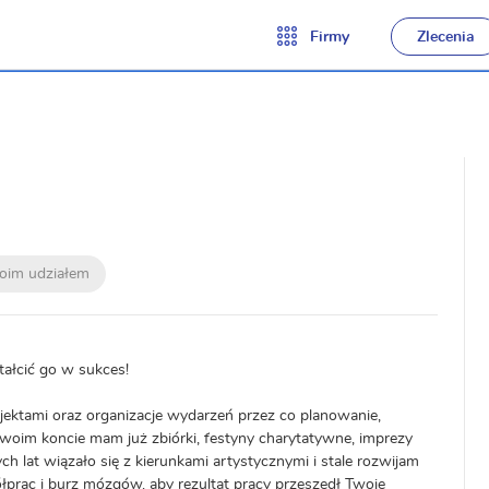
Firmy
Zlecenia
moim udziałem
tałcić go w sukces!
ektami oraz organizacje wydarzeń przez co planowanie,
oim koncie mam już zbiórki, festyny charytatywne, imprezy
 lat wiązało się z kierunkami artystycznymi i stale rozwijam
prac i burz mózgów, aby rezultat pracy przeszedł Twoje