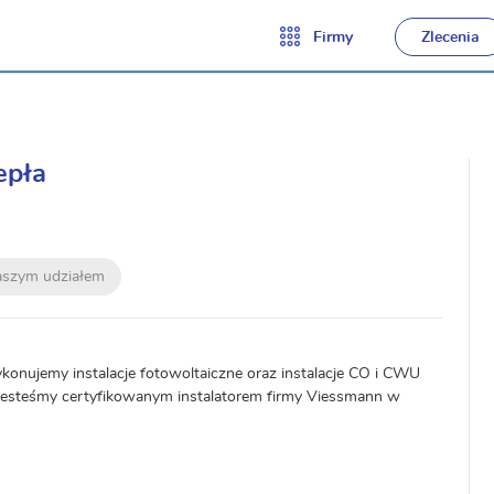
Firmy
Zlecenia
epła
naszym udziałem
ykonujemy instalacje fotowoltaiczne oraz instalacje CO i CWU
 Jesteśmy certyfikowanym instalatorem firmy Viessmann w