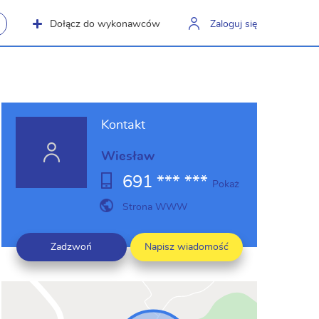
Dołącz do wykonawców
Zaloguj się
Kontakt
Wiesław
691 *** ***
Pokaż
Strona WWW
Zadzwoń
Napisz wiadomość