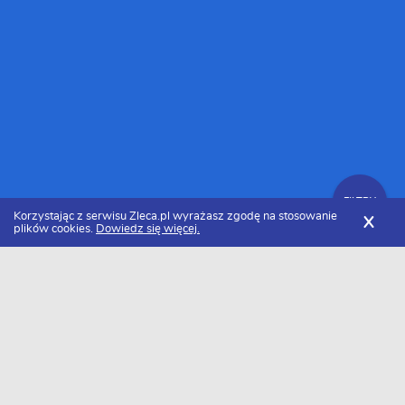
FILTRY
Korzystając z serwisu Zleca.pl wyrażasz zgodę na stosowanie
X
plików cookies.
Dowiedz się więcej.
Zleca.pl
Opolskie
Firmy remontowe
FILTRY
Firmy remontowe opolskie - Ranking
2026