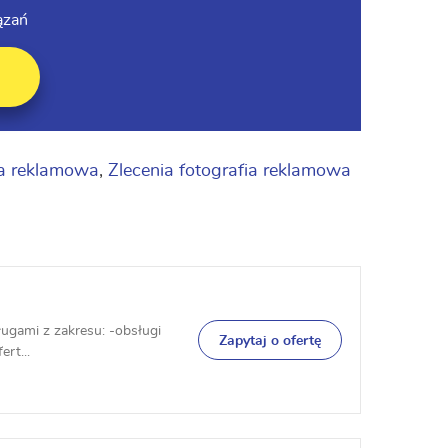
ązań
ia reklamowa
,
Zlecenia fotografia reklamowa
ługami z zakresu: -obsługi
Zapytaj o ofertę
ert...