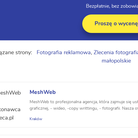
Bezpłatnie, bez zobowi
Proszę o wycenę
ązane strony:
Fotografia reklamowa
,
Zlecenia fotograf
małopolskie
MeshWeb
MeshWeb to profesjonalna agencja, która zajmuje się us
graficznej, - wideo, -copy writtingu, - fotografii. Nasza of
Kraków