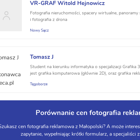
VR-GRAF Witold Hejnowicz
Fotografia nieruchomości, spacery wirtualne, panoramy s
i fotografia z drona
Nowy Sącz
Tomasz J
Student na kierunku informatyka o specjalizacji Grafika 
jest grafika komputerowa (głównie 2D), oraz grafika rek
Tęgoborze
Porównanie cen fotografia rekl
Szukasz cen fotografia reklamowa z Małopolski? A może interesu
zapytanie, wypełniając krótki formularz, a specjaliści 