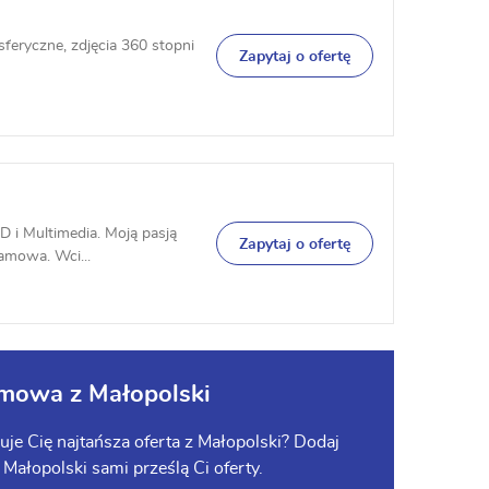
feryczne, zdjęcia 360 stopni
Zapytaj o ofertę
3D i Multimedia. Moją pasją
Zapytaj o ofertę
lamowa. Wci...
amowa z Małopolski
je Cię najtańsza oferta z Małopolski? Dodaj
z Małopolski sami prześlą Ci oferty.