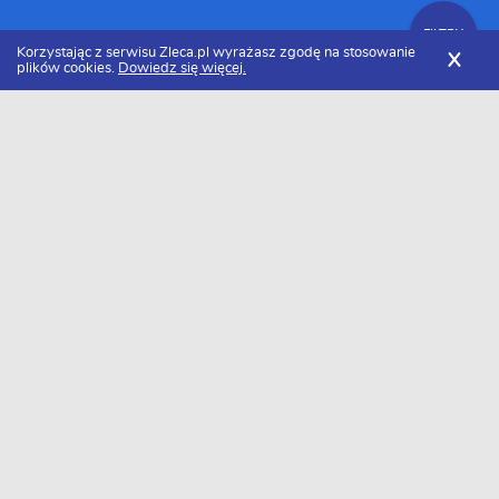
FILTRY
Korzystając z serwisu Zleca.pl wyrażasz zgodę na stosowanie
X
plików cookies.
Dowiedz się więcej.
Zleca.pl
Pomorskie
Usługi księgowe i finansowe
FILTRY
Usługi księgowe i finansowe pomorskie -
Ranking 2026
Dołączyło do nas już 29 księgowych z Pomorza. Wybierz spośród
profili kandydatów najlepszego wykonawcę. Oto ranking
najlepszych fachowców świadczących usługi księgowe lub
finansowe z Pomorza w 2026 roku.
Księgowa Lex