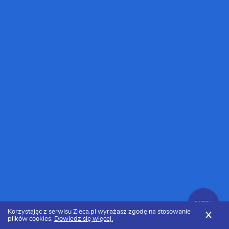
FILTRY
Korzystając z serwisu Zleca.pl wyrażasz zgodę na stosowanie
X
plików cookies.
Dowiedz się więcej.