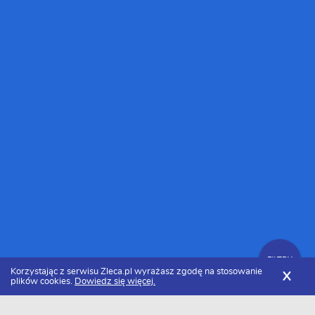
FILTRY
Korzystając z serwisu Zleca.pl wyrażasz zgodę na stosowanie
X
plików cookies.
Dowiedz się więcej.
Zleca.pl
Opolskie
Opole
Programiści aplikacji i programów