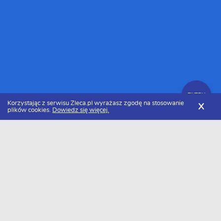
FILTRY
Korzystając z serwisu Zleca.pl wyrażasz zgodę na stosowanie
X
plików cookies.
Dowiedz się więcej.
Zleca.pl
Opolskie
Opole
Programiści stron internetowych
FILTRY
Programista stron internetowych Opole -
Ranking 2026