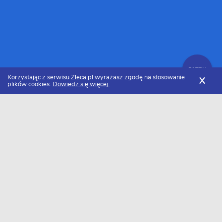
FILTRY
Korzystając z serwisu Zleca.pl wyrażasz zgodę na stosowanie
X
plików cookies.
Dowiedz się więcej.
Zleca.pl
Kujawsko-pomorskie
Specjaliści od białego montażu
FILTRY
Biały montaż kujawsko-pomorskie -
Ranking 2026
Dołączyło do nas już 38 specjalistów od białego montażu z
kujawsko-pomorskiego. Wybierz spośród profili kandydatów
najlepszego wykonawcę. Oto ranking najlepszych fachowców od