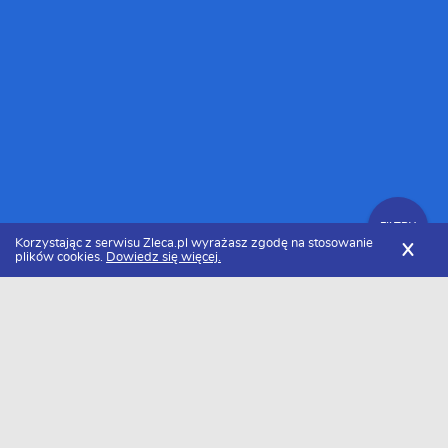
FILTRY
Korzystając z serwisu Zleca.pl wyrażasz zgodę na stosowanie
X
plików cookies.
Dowiedz się więcej.
Zleca.pl
Podkarpackie
Remonty kompleksowe
FILTRY
Specjaliści od remontów kompleksowych
podkarpackie - Ranking 2026