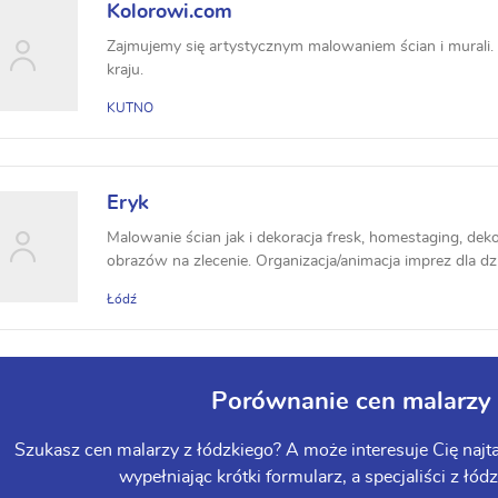
Kolorowi.com
Zajmujemy się artystycznym malowaniem ścian i murali. 
kraju.
KUTNO
Eryk
Malowanie ścian jak i dekoracja fresk, homestaging, de
obrazów na zlecenie. Organizacja/animacja imprez dla dzi
Łódź
Porównanie cen malarzy 
Szukasz cen malarzy z łódzkiego? A może interesuje Cię najta
wypełniając krótki formularz, a specjaliści z łód