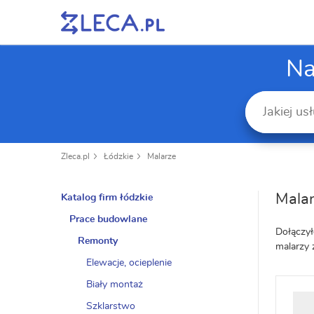
Na
Zleca.pl
Łódzkie
Malarze
Malar
Katalog firm łódzkie
Prace budowlane
Dołączył
Remonty
malarzy 
Elewacje, ocieplenie
Biały montaż
Szklarstwo