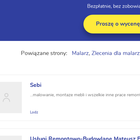
Bezpłatnie, bez zobowi
Proszę o wycenę
Powiązane strony:
Malarz
,
Zlecenia dla malarz
Sebi
...malowanie, montaze mebli i wszelkie inne prace remo
Lodz
Usługi Remontowo-Budowlane Mateusz B