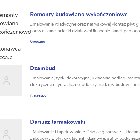
Remonty budowlano wykończeniowe
...malowanie (tradycyjne oraz natryskowe)Montaż płyt 
podwieszane, ścianki działowe)Układanie paneli podłogow
Opoczno
Dzambud
...malowanie, tynki dekoracyjne, układanie podłóg, montaż
elektryczne i hydrauliczne, odbiory ,nadzory budowlane o
Andrespol
Dariusz Jarmakowski
...Malowanie i tapetowanie, • Gładzie gipsowe • Układanie
Zabudowy z płyt g-k (ścianki działowe, sufity podwieszan