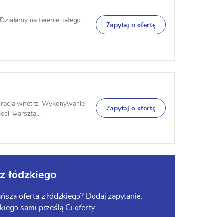
Działamy na terenie całego
Zapytaj o ofertę
koracja wnętrz. Wykonywanie
Zapytaj o ofertę
eci-warszta...
z łódzkiego
ńsza oferta z łódzkiego? Dodaj zapytanie,
zkiego sami prześlą Ci oferty.