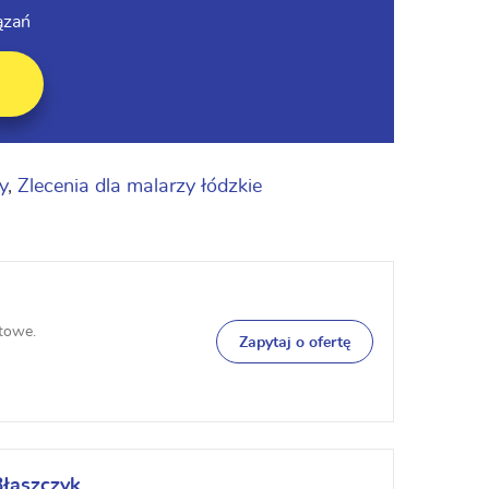
ązań
y
,
Zlecenia dla malarzy łódzkie
ntowe.
Zapytaj o ofertę
łaszczyk