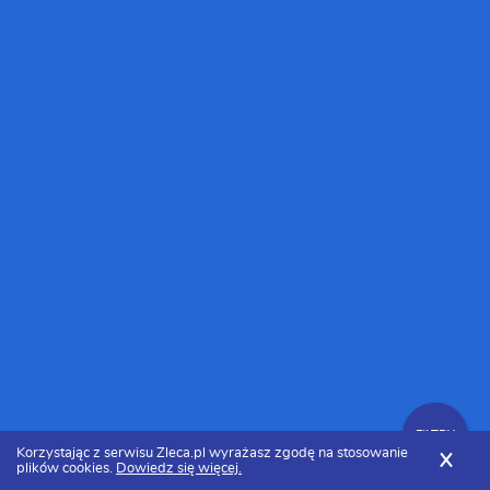
FILTRY
Korzystając z serwisu Zleca.pl wyrażasz zgodę na stosowanie
X
plików cookies.
Dowiedz się więcej.