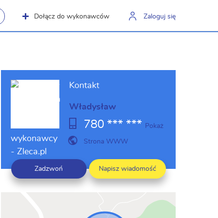
Dołącz do wykonawców
Zaloguj się
Kontakt
Władysław
780 *** ***
Pokaż
Strona WWW
Zadzwoń
Napisz wiadomość