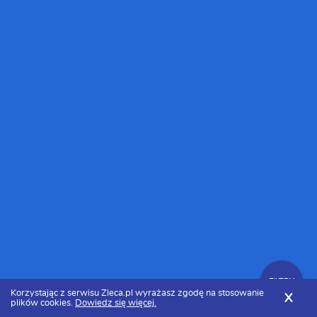
FILTRY
Korzystając z serwisu Zleca.pl wyrażasz zgodę na stosowanie
X
plików cookies.
Dowiedz się więcej.