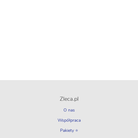
Zleca.pl
O nas
Współpraca
Pakiety ⭐