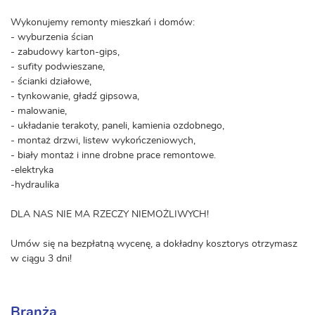
Wykonujemy remonty mieszkań i domów:
- wyburzenia ścian
- zabudowy karton-gips,
- sufity podwieszane,
- ścianki działowe,
- tynkowanie, gładź gipsowa,
- malowanie,
- układanie terakoty, paneli, kamienia ozdobnego,
- montaż drzwi, listew wykończeniowych,
- biały montaż i inne drobne prace remontowe.
-elektryka
-hydraulika
DLA NAS NIE MA RZECZY NIEMOŻLIWYCH!
Umów się na bezpłatną wycenę, a dokładny kosztorys otrzymasz
w ciągu 3 dni!
Branża