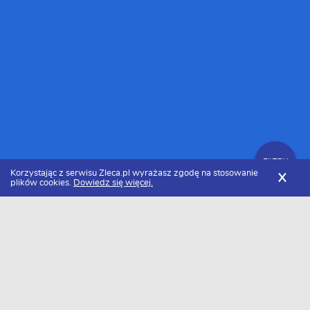
FILTRY
Korzystając z serwisu Zleca.pl wyrażasz zgodę na stosowanie
X
plików cookies.
Dowiedz się więcej.
Zleca.pl
Wielkopolskie
Firmy transportowe
FILTRY
Firma transportowa wielkopolskie -