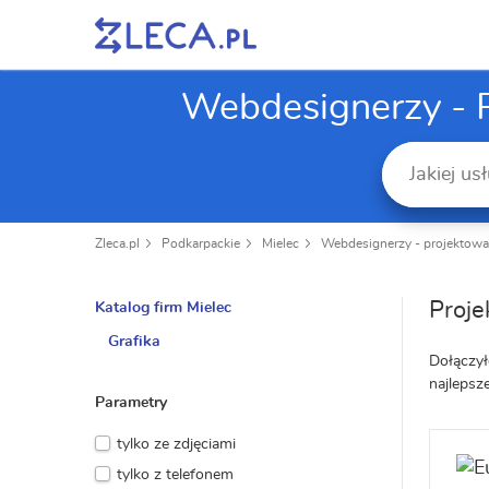
Webdesignerzy - P
Zleca.pl
Podkarpackie
Mielec
Webdesignerzy - projektowa
Proje
Katalog firm Mielec
Grafika
Dołączył
najlepsz
Parametry
tylko ze zdjęciami
tylko z telefonem