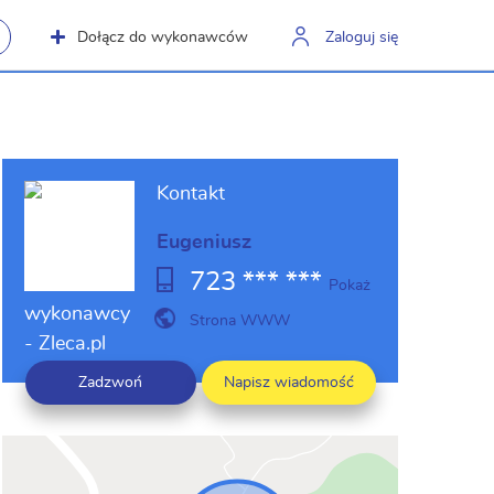
Dołącz do wykonawców
Zaloguj się
Kontakt
Eugeniusz
723 *** ***
Pokaż
Strona WWW
Zadzwoń
Napisz wiadomość