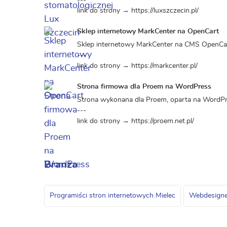
---
link do strony → https://luxszczecin.pl/
Sklep internetowy MarkCenter na OpenCart
Sklep internetowy MarkCenter na CMS OpenCart 
---
link do strony → https://markcenter.pl/
Strona firmowa dla Proem na WordPress
Strona wykonana dla Proem, oparta na WordPre
---
link do strony → https://proem.net.pl/
Branża
Programiści stron internetowych Mielec
Webdesigner