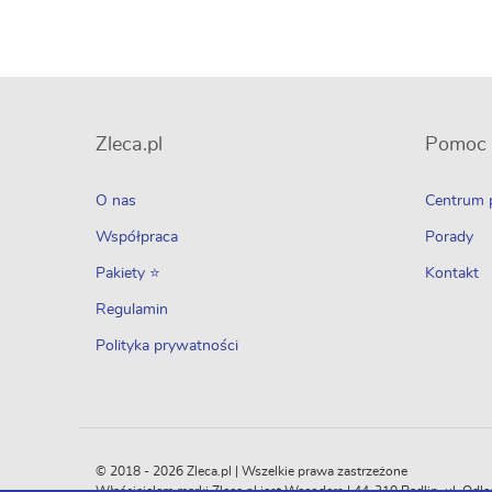
Zleca.pl
Pomoc
O nas
Centrum
Współpraca
Porady
Pakiety ⭐
Kontakt
Regulamin
Polityka prywatności
© 2018 - 2026 Zleca.pl | Wszelkie prawa zastrzeżone
Właścicielem marki Zleca.pl jest Wecoders | 44-310 Radlin, ul. 