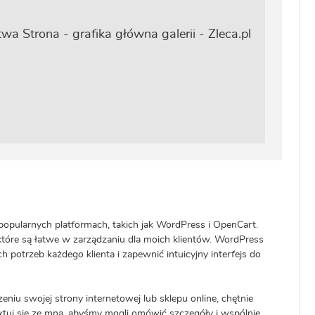
popularnych platformach, takich jak WordPress i OpenCart.
które są łatwe w zarządzaniu dla moich klientów. WordPress
 potrzeb każdego klienta i zapewnić intuicyjny interfejs do
niu swojej strony internetowej lub sklepu online, chętnie
ktuj się ze mną, abyśmy mogli omówić szczegóły i wspólnie