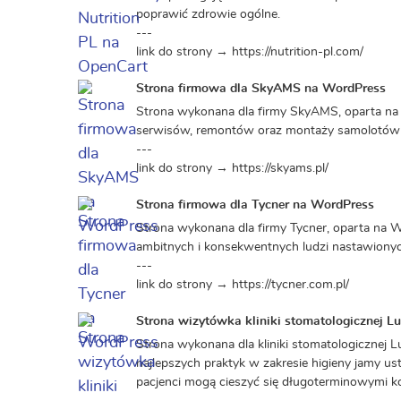
poprawić zdrowie ogólne.
---
link do strony → https://nutrition-pl.com/
Strona firmowa dla SkyAMS na WordPress
Strona wykonana dla firmy SkyAMS, oparta na
serwisów, remontów oraz montaży samolotów dl
---
link do strony → https://skyams.pl/
Strona firmowa dla Tycner na WordPress
Strona wykonana dla firmy Tycner, oparta na W
ambitnych i konsekwentnych ludzi nastawionyc
---
link do strony → https://tycner.com.pl/
Strona wizytówka kliniki stomatologicznej Lu
Strona wykonana dla kliniki stomatologicznej L
najlepszych praktyk w zakresie higieny jamy us
pacjenci mogą cieszyć się długoterminowymi k