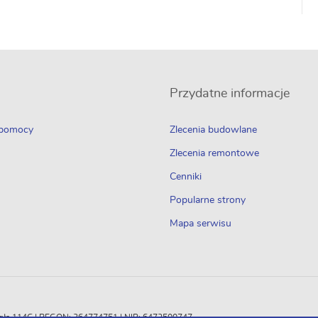
Przydatne informacje
 pomocy
Zlecenia budowlane
Zlecenia remontowe
Cenniki
Popularne strony
Mapa serwisu
Odległa 114C | REGON: 364774751 | NIP: 6472500747