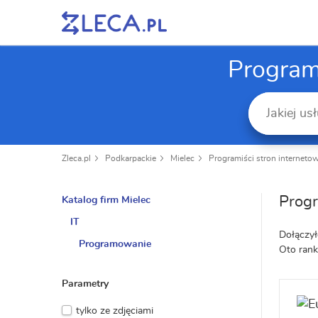
Program
Zleca.pl
Podkarpackie
Mielec
Programiści stron interneto
Progr
Katalog firm Mielec
IT
Dołączył
Programowanie
Oto rank
Parametry
tylko ze zdjęciami