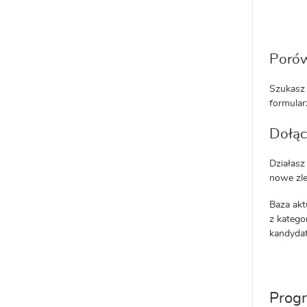
Porów
Szukasz 
formularz
Dołąc
Działasz
nowe zle
Baza akt
z katego
kandydat
Progr