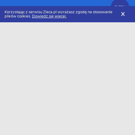
FILTRY
Korzystając z serwisu Zleca.pl wyrażasz zgodę na stosowanie
X
plików cookies.
Dowiedz się więcej.
Zleca.pl
Podkarpackie
Mielec
Firmy informatyczne
FILTRY
Firmy informatyczne Mielec - Ranking
2026
Dołączyło do nas już 1 firm informatycznych z miasta Mielec.
Wybierz spośród profili kandydatów najlepszego wykonawcę. Oto
ranking najlepsze firmy informatyczne z miasta Mielec w 2026
roku.
Eugeniusz | Łatwa Strona