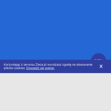
FILTRY
Korzystając z serwisu Zleca.pl wyrażasz zgodę na stosowanie
X
plików cookies.
Dowiedz się więcej.
Zleca.pl
Kancelarie prawne
FILTRY
Kancelarie prawne - Ranking 2026